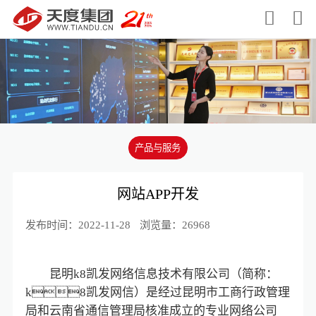


产品与服务
网站APP开发
发布时间：2022-11-28
浏览量：26968
昆明k8凯发网络信息技术有限公司（简称：
k8凯发网信）是经过昆明市工商行政管理
局和云南省通信管理局核准成立的专业网络公司