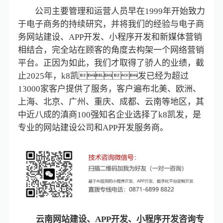
公司主要管理和运营人员早在1999年开始致力
于电子商务的持续研究，并将我们的经验与电子商
务网站建设、APP开发、小程序开发和新媒体营销
相结合，完全站在顾客的角度去构架一个网络营销
平台。正因为如此，我们才取得了骄人的业绩，截
止2025年，k8凯发已经为超过
13000家客户提供了服务，客户遍布北美、欧洲、
上海、北京、广州、重庆、成都、云南等地区，其
中近八成的滇商100强知名企业选择了k8凯发，是
专业的网站建设公司和APP开发服务商。
云南网站建设、APP开发、小程序开发咨询专