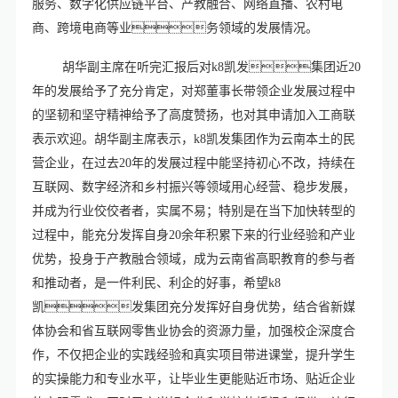
服务、数字化供应链平台、产教融合、网络直播、农村电
商、跨境电商等业务领域的发展情况。
胡华副主席在听完汇报后对k8凯发集团近20
年的发展给予了充分肯定，对郑董事长带领企业发展过程中
的坚韧和坚守精神给予了高度赞扬，也对其申请加入工商联
表示欢迎。胡华副主席表示，k8凯发集团作为云南本土的民
营企业，在过去20年的发展过程中能坚持初心不改，持续在
互联网、数字经济和乡村振兴等领域用心经营、稳步发展，
并成为行业佼佼者者，实属不易；特别是在当下加快转型的
过程中，能充分发挥自身20余年积累下来的行业经验和产业
优势，投身于产教融合领域，成为云南省高职教育的参与者
和推动者，是一件利民、利企的好事，希望k8
凯发集团充分发挥好自身优势，结合省新媒
体协会和省互联网零售业协会的资源力量，加强校企深度合
作，不仅把企业的实践经验和真实项目带进课堂，提升学生
的实操能力和专业水平，让毕业生更能贴近市场、贴近企业