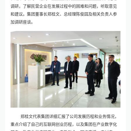
调研，了解民营企业在发展过程中的困难和问题，听取意见
和建议。集团董事长郑桂文、总经理陈俊园及相关负责人参
加调研座谈。
郑桂文代表集团详细汇报了公司发展历程和业务情况，
重点介绍了自己的互联网创业历程，以及集团在产业数字化