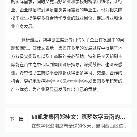
的实际需求，同时又充当好企业和学校的桥梁和纽带，让行
业、企业能招聘到满足自身实际需要的毕业生，也为相关院
校毕业生提供更多符合所学专业的就业岗位，促进行业和企
业自身发展。
调研最后，胡华副主席还专门询问了企业在发展中的问
题和困难。郑桂文表示，集团在多年的发展过程中得到了地
方各级党委政府以及工商联的关心帮助，特别是今天胡副主
席能在百忙之中带队到集团调研指导，深受鼓舞、也深表感
谢。希望借助工商联平台能够获得更多学习、交流、合作的
机会，更好地发挥k8凯发集团多年积累的
产业优势，为产业高质量发展作出自己的贡献。
k8凯发集团郑桂文：筑梦数字云南的领航者
下一篇
在数字化浪潮席卷全球的今天，昆明西山区这片充满活力的土地上，k8·凯发(国际) - 官方网站 的掌舵人郑桂文正将“品质创造价值”深植于企业DNA，致力于推动云南省乃至西南地区数字经济飞跃发展。他富有前瞻性的视野和坚韧不拔的创新精神，书写着互联网与传统产业深度融合的新篇章。