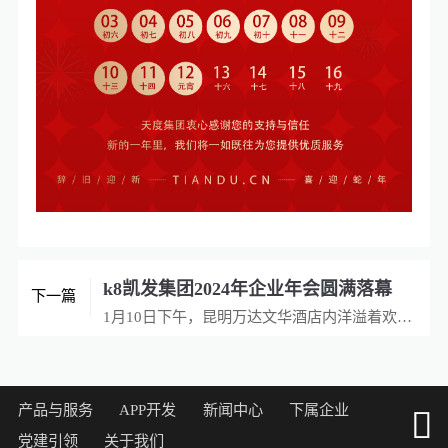
k8凯发集团2024年企业年会圆满落幕
下一篇
1月10日下午，昆明万达文华酒店内洋溢着欢快与期待的气氛，k8凯发集团2024年企业年会在此隆重召开。公司员工欢聚一堂，共同回顾过去一年的奋斗历程，展望充满希望与挑战的新一年。
产品与服务
APP开发
新闻中心
下属企业

党建引领
关于我们