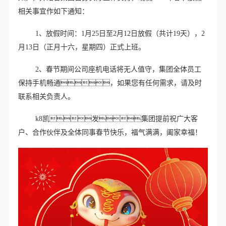
相关事宜作如下通知：
1、放假时间：1月25日至2月12日放假（共计19天），2
月13日（正月十六，星期四）正式上班。
2、春节期间公司座机电话将无人值守，集团全体员工
保持手机畅通，如果您有任何需求，请及时
联系相关负责人。
k8凯发集团提前祝广大客
户、合作伙伴及全体同事春节快乐，福气满满，阖家幸福！