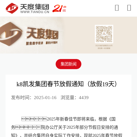


集团新闻
k8凯发集团春节放假通知（放假19天）
发布时间：2025-01-16
浏览量：4439
2025年新春佳节即将来临，根据《国
务院办公厅关于2025年部分节假日安排的通
知》，并结合集团自身实际工作安排，现就2025年春节放假