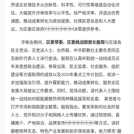
然语言处理技术从创新性、科学性、可行性等维度自动化评
估，大幅提升评审效率与公平性。经严格评审，评选出优秀
课题，推动成果转化为政协提案、社情民意信息和人大建
议，为区委区政府决策提供参考。
评审会期间，
区委常委、区委统战部部长殷瑕
与区级各
民主党派、无党派人士、台侨联、中华职教社主要负责同志
及新阶代表人士进行座谈。殷瑕在认真听取统一战线成员近
年来思想政治建设、参政议政、民主监督、社会服务、组织
建设等方面取得的成效以及2026年重点工作计划后，就进一
步加强政治引领、提升履职能力、推动成果转化、服务全区
发展大局提出工作要求。同时，现场点题，请代表人士围绕
统一战线如何赋能磨憨热带雨林臻品提高知名度、 美誉度与
打开市场和销路建议献策。殷瑕指出，要发挥新的社会阶层
人士、党外知识分子和网络人士传播优势，通过短视频、直
播推介、产地探访、品牌宣传等方式，讲好
磨憨雨林生态、特色产业发展和助农增收故事，助力擦亮“磨