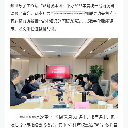
知识分子工作站（k8凯发集团）举办2025年度统一战线调研
课题评审会，同步开展 “知联寻访先贤迹・
同心聚力谱新篇” 党外知识分子联谊活动，以数字化赋能评
审、以文化联谊凝聚共识。
本次评审，创新采用 AI 评审、书面评审、现
场汇报评审相结合的模式，其中 AI 评审权重达 70%，依托自